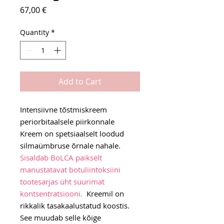
Price
67,00 €
Quantity
*
Add to Cart
Intensiivne tõstmiskreem
periorbitaalsele piirkonnale
Kreem on spetsiaalselt loodud
silmaümbruse õrnale nahale.
Sisaldab BoLCA paikselt
manustatavat botuliintoksiini
tootesarjas üht suurimat
kontsentratsiooni.
Kreemil on
rikkalik tasakaalustatud koostis.
See muudab selle kõige