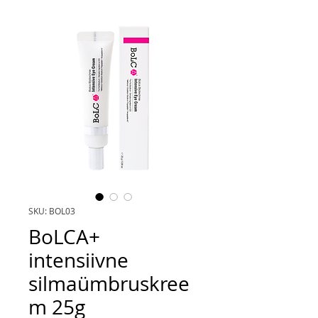
SKU: BOL03
BoLCA+
intensiivne
silmaümbruskree
m 25g