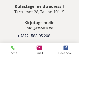
Külastage meid aadressil
Tartu mnt.28, Tallinn 10115
Kirjutage meile
info@re-vita.ee
+
(372) 588 05 208
Tartu mnt.28, Tallinn 10115
Phone
Email
Facebook
info@re-vita.ee
Meie sotsiaalmeedias
Kasulike uudiste tellimine