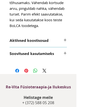
tõhusamaks. Vähendab kortsude
arvu, pinguldab nahka, vähendab
turset. Parim efekt saavutatakse,
kui seda kasutatakse koos teiste
BoLCA toodetega.
Aktiivsed koostisosad
BoLCA paikselt manustatav
Soovitused kasutamiseks
botuliintoksiin, niatsiinamiid,
bisabolool, adenosiin, pantenool,
Kanna väike kogus kreemi silmade
allantoiin, arginiin, mooruspuu
ümbrusele, koputades õrnalt
koore ekstrakt, roosi ekstrakt,
sõrmeotstega, et toode imenduks.
centella asiatica ekstrakt,
Kuiva, ärritunud naha korral on
traneksaamhape, beetaglükaanid,
soovitatav kanda peale BoLCA
peptiidid, naatriumhüaluronaat, E-
Re-Vita Füsioteraapia-ja Ilukeskus
Biotechnie Hyalu Utra seerumit.
vitamiin, C-vitamiin.
Helistage meile
+
(372) 588 05 208