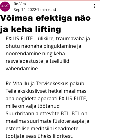
Re-Vita
Sep 14, 2022
1 min read
Võimsa efektiga näo
ja keha lifting
EXILIS-ELITE – ülikiire, traumavaba ja 
ohutu näonaha pinguldamine ja 
noorendamine ning keha 
rasvaladestuste ja tselluliidi 
vähendamine
Re-Vita Ilu-ja Tervisekeskus pakub 
Teile eksklusiivset hetkel maailmas 
analoogideta aparaati EXILIS-ELITE, 
mille on välja töötanud 
Suurbritannia ettevõte BTL. BTL on 
maailma suurimate füsioteraapia ja 
esteetilise meditsiini seadmete 
tootjate seas üheks liidritest.