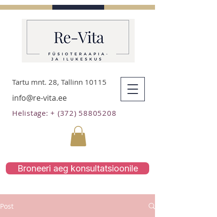
Tartu mnt. 28, Tallinn 10115
info@re-vita.ee
Helistage: + (372) 58805208
Broneeri aeg konsultatsioonile
Post