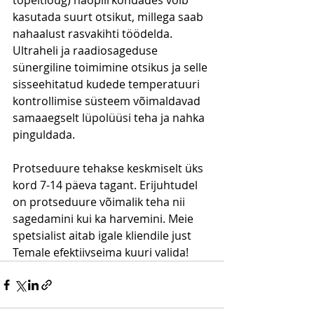
topeltlõug) näopiirkondades võib 
kasutada suurt otsikut, millega saab 
nahaalust rasvakihti töödelda. 
Ultraheli ja raadiosageduse 
sünergiline toimimine otsikus ja selle 
sisseehitatud kudede temperatuuri 
kontrollimise süsteem võimaldavad 
samaaegselt lüpolüüsi teha ja nahka 
pinguldada. 
Protseduure tehakse keskmiselt üks 
kord 7-14 päeva tagant. Erijuhtudel 
on protseduure võimalik teha nii 
sagedamini kui ka harvemini. Meie 
spetsialist aitab igale kliendile just 
Temale efektiivseima kuuri valida!