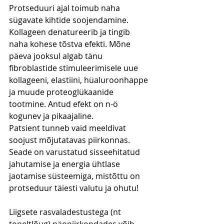
Protseduuri ajal toimub naha 
sügavate kihtide soojendamine. 
Kollageen denatureerib ja tingib 
naha kohese tõstva efekti. Mõne 
päeva jooksul algab tänu 
fibroblastide stimuleerimisele uue 
kollageeni, elastiini, hüaluroonhappe 
ja muude proteoglükaanide 
tootmine. Antud efekt on n-ö 
kogunev ja pikaajaline.
Patsient tunneb vaid meeldivat 
soojust mõjutatavas piirkonnas. 
Seade on varustatud sisseehitatud 
jahutamise ja energia ühtlase 
jaotamise süsteemiga, mistõttu on 
protseduur täiesti valutu ja ohutu!
Liigsete rasvaladestustega (nt 