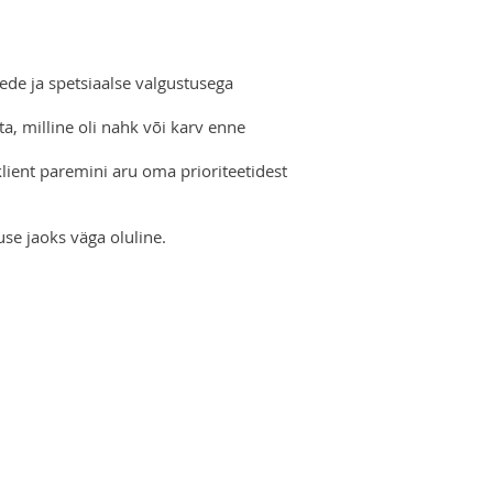
ede ja spetsiaalse valgustusega
a, milline oli nahk või karv enne
klient paremini aru oma prioriteetidest
e jaoks väga oluline.