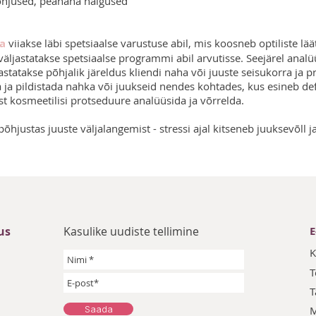
põhjused, peanaha haigused
ka
viiakse läbi spetsiaalse varustuse abil, mis koosneb optiliste lä
äljastatakse spetsiaalse programmi abil arvutisse. Seejärel anal
statakse põhjalik järeldus kliendi naha või juuste seisukorra ja 
a pildistada nahka või juukseid nendes kohtades, kus esineb de
ast kosmeetilisi protseduure analüüsida ja võrrelda.
õhjustas juuste väljalangemist - stressi ajal kitseneb juuksevõll j
us
Kasulike uudiste tellimine
E
K
T
T
Saada
M