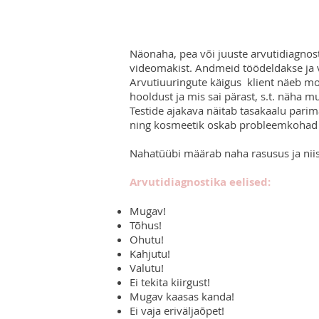
Näonaha, pea või juuste arvutidiagnost
videomakist. Andmeid töödeldakse ja v
Arvutiuuringute käigus klient näeb mon
hooldust ja mis sai pärast, s.t. näha 
Testide ajakava näitab tasakaalu parim
ning kosmeetik oskab probleemkohad v
Nahatüübi määrab naha rasusus ja nii
Arvutidiagnostika eelised:
Mugav!
Tõhus!
Ohutu!
Kahjutu!
Valutu!
Ei tekita kiirgust!
Mugav kaasas kanda!
Ei vaja eriväljaõpet!