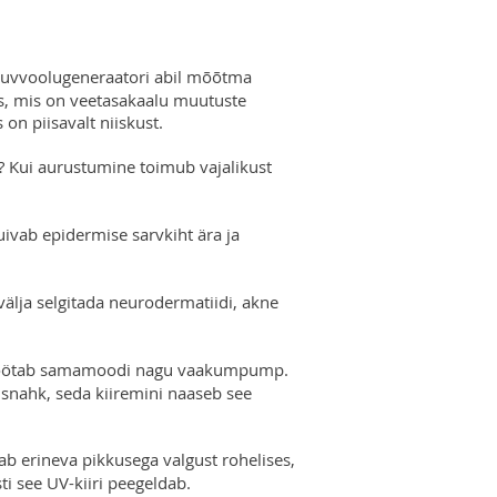
lduvvoolugeneraatori abil mõõtma
is, mis on veetasakaalu muutuste
 on piisavalt niiskust.
s? Kui aurustumine toimub vajalikust
ivab epidermise sarvkiht ära ja
älja selgitada neurodermatiidi, akne
is töötab samamoodi nagu vaakumpump.
snahk, seda kiiremini naaseb see
b erineva pikkusega valgust rohelises,
ti see UV-kiiri peegeldab.