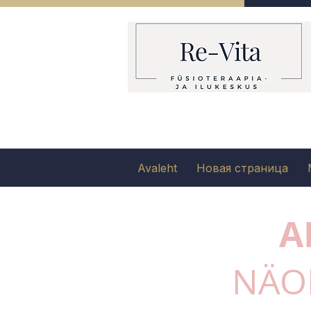
Avaleht
Новая страница
A
NÄO