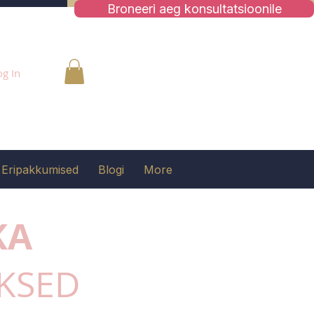
Broneeri aeg konsultatsioonile
og In
Eripakkumised
Blogi
More
KA
UKSED