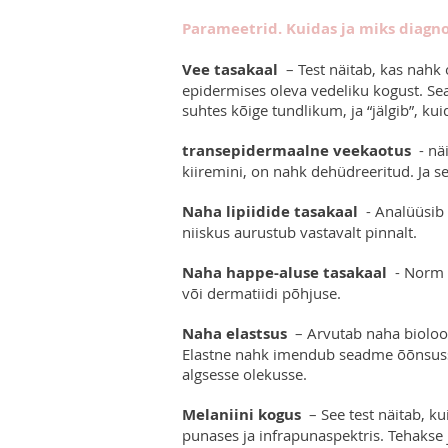
Parameetrid. Kuidas ja miks diagno
Vee tasakaal
– Test näitab, kas nahk
epidermises oleva vedeliku kogust. Se
suhtes kõige tundlikum, ja “jälgib”, ku
transepidermaalne veekaotus
- näi
kiiremini, on nahk dehüdreeritud. Ja s
Naha lipiidide tasakaal
- Analüüsib 
niiskus aurustub vastavalt pinnalt.
Naha happe-aluse tasakaal
- Norm o
või dermatiidi põhjuse.
Naha elastsus
– Arvutab naha bioloo
Elastne nahk imendub seadme õõnsusse 
algsesse olekusse.
Melaniini kogus
– See test näitab, k
punases ja infrapunaspektris. Tehakse 