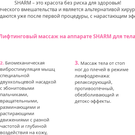
SHARM – это красота без риска для здоровья!
ического вмешательства и является альтернативой хирур
даются уже после первой процедуры, с нарастающим эфф
Лифтинговый массаж на аппарате SHARM для тела
3.
2.
Биомеханическая
М
ассаж тела от стоп
вибростимуляция мышц
ног до плечей в режиме
специальной
лимфодренажа:
двухкольцевой насадкой
релаксирующий,
с эбонитовыми
противоотёчный,
пальчиками,
обезболивающий и
вращательными,
детокс-эффекты.
разминающими и
растирающими
движениями с разной
частотой и глубиной
воздействия на кожу,