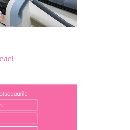
еле!
otseduurile