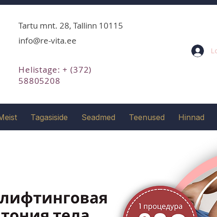
Tartu mnt. 28, Tallinn 10115
info@re-vita.ee
L
Helistage: + (372)
58805208
Meist
Tagasiside
Seadmed
Teenused
Hinnad