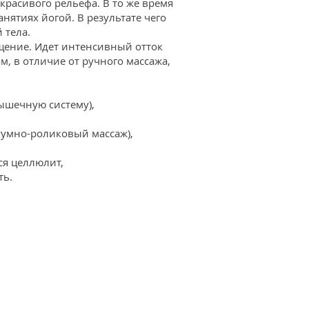
расивого рельефа. В то же время
нятиях йогой. В результате чего
 тела.
щение. Идет интенсивный отток
 в отличие от ручного массажа,
мышечную систему),
уумно-роликовый массаж),
ся целлюлит,
ть.