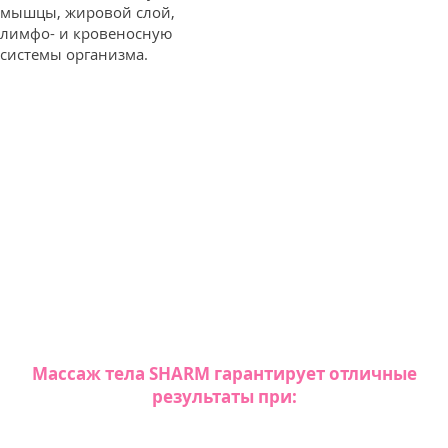
мышцы, жировой слой,
лимфо- и кровеносную
системы организма.
Spordimeditsiini instituudi sõnul:
 tund «SHARM» kehamassaaži parandab verevaru
kem
kui 5 korda
võrreldes 1 tunni sporditreening
Массаж тела SHARM гарантирует отличные
результаты при: