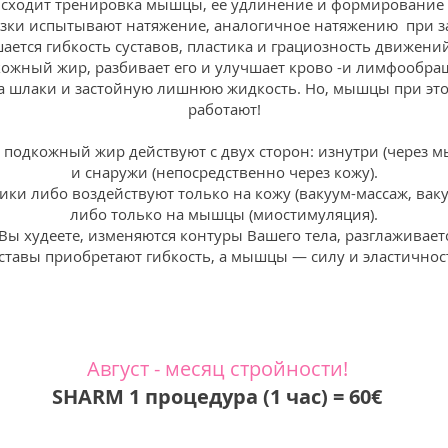
ходит тренировка мышцы, ее удлинение и формирование к
язки испытывают натяжение, аналогичное натяжению при за
ается гибкость суставов, пластика и грациозность движений
кожный жир, разбивает его и улучшает крово -и лимфообра
 шлаки и застойную лишнюю жидкость. Но, мышцы при этом,
работают!
 подкожный жир действуют с двух сторон: изнутри (через 
и снаружи (непосредственно через кожу).
ики либо воздействуют только на кожу (вакуум-массаж, вак
либо только на мышцы (миостимуляция).
Вы худеете, изменяются контуры Вашего тела, разглаживает
ставы приобретают гибкость, а мышцы — силу и эластичнос
Август - месяц стройности!
SHARM 1 процедура (1 час) = 60
€