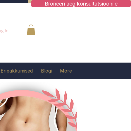
Broneeri aeg konsultatsioonile
og In
Eripakkumised
Blogi
More