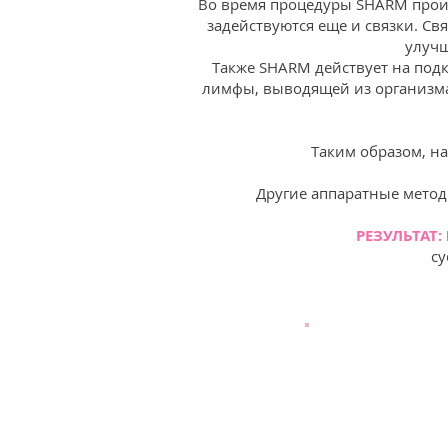
Во время процедуры SHARM проис
задействуются еще и связки. Св
улучш
Также SHARM действует на под
лимфы, выводящей из организма
Таким образом, на
Другие аппаратные метод
РЕЗУЛЬТАТ:
су